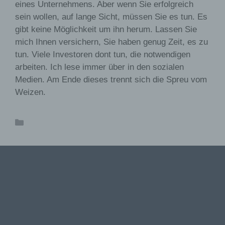
eines Unternehmens. Aber wenn Sie erfolgreich
oder andere Softwareprogramme gelöscht werden. Dies
sein wollen, auf lange Sicht, müssen Sie es tun. Es
ist in allen gängigen Internetbrowsern möglich.
Deaktiviert die betroffene Person die Setzung von
gibt keine Möglichkeit um ihn herum. Lassen Sie
Cookies in dem genutzten Internetbrowser, sind unter
mich Ihnen versichern, Sie haben genug Zeit, es zu
Umständen nicht alle Funktionen unserer Internetseite
tun. Viele Investoren dont tun, die notwendigen
vollumfänglich nutzbar.
arbeiten. Ich lese immer über in den sozialen
Medien. Am Ende dieses trennt sich die Spreu vom
Erfassung von allgemeinen Daten und
Informationen
Weizen.
Die Internetseite erfasst mit jedem Aufruf der Internetseit
durch eine betroffene Person oder ein automatisiertes
Kategorien
Uncategorized
System eine Reihe von allgemeinen Daten und
Informationen. Diese allgemeinen Daten und
Informationen werden in den Logfiles des Servers
gespeichert. Erfasst werden können die (1) verwendeten
Browsertypen und Versionen, (2) das vom zugreifenden
System verwendete Betriebssystem, (3) die Internetseite
von welcher ein zugreifendes System auf unsere
Internetseite gelangt (sogenannte Referrer), (4) die
Unterwebseiten, welche über ein zugreifendes System
auf unserer Internetseite angesteuert werden, (5) das