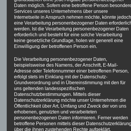
kaufen mit Schulden und mieten Sie ist sehr
Daten möglich. Sofern eine betroffene Person besonder
lukrativ. Und in dem moment, mit Zinsen nahe null,
Services unseres Unternehmens über unsere
Internetseite in Anspruch nehmen möchte, könnte jedoc
es ist fast ein no-brainer. Aber Sie haben zu
eine Verarbeitung personenbezogener Daten erforderlic
berücksichtigen, dass sich die Zeiten ändern. Die
werden. Ist die Verarbeitung personenbezogener Daten
Zinsen erhöhen wird, irgendwann.
erforderlich und besteht für eine solche Verarbeitung
keine gesetzliche Grundlage, holen wir generell eine
Einwilligung der betroffenen Person ein.
Was ist, wenn Sie finden niemand, der will, Ihr
Haus zu mieten. Dann kein Geld kommt, aber
Die Verarbeitung personenbezogener Daten,
trotzdem werden Sie haben, um die Hypothek zu
beispielsweise des Namens, der Anschrift, E-Mail-
bezahlen. Das könnte dazu führen Sie ärger. Mehr,
Adresse oder Telefonnummer einer betroffenen Person,
wenn Sie Ihren job verlieren. Dann müssen Sie
erfolgt stets im Einklang mit der Datenschutz-
Grundverordnung und in Übereinstimmung mit den für
möglicherweise das Haus verkaufen, das könnte
uns geltenden landesspezifischen
einige Zeit dauern, während die Hypothek muss
Datenschutzbestimmungen. Mittels dieser
noch bezahlt werden. Auch die Grundsteuer und
Datenschutzerklärung möchte unser Unternehmen die
verschiedene Versicherungen. Und wenn der
Öffentlichkeit über Art, Umfang und Zweck der von uns
erhobenen, genutzten und verarbeiteten
Markts ab wie 2008 und folgende, es könnte
personenbezogenen Daten informieren. Ferner werden
wirklich schwer sein.
betroffene Personen mittels dieser Datenschutzerklärun
über die ihnen zustehenden Rechte aufgeklärt.