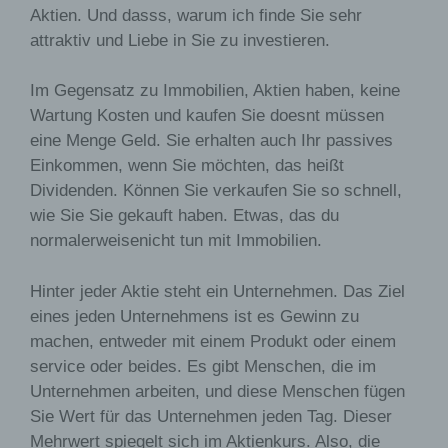
Aktien. Und dasss, warum ich finde Sie sehr
oder dem Recht der Mitgliedstaaten
möglicherweise personenbezogene Daten
attraktiv und Liebe in Sie zu investieren.
erhalten, gelten jedoch nicht als Empfänger.
Im Gegensatz zu Immobilien, Aktien haben, keine
j) Dritter
Wartung Kosten und kaufen Sie doesnt müssen
Dritter ist eine natürliche oder juristische Person,
eine Menge Geld. Sie erhalten auch Ihr passives
Behörde, Einrichtung oder andere Stelle außer
Einkommen, wenn Sie möchten, das heißt
der betroffenen Person, dem Verantwortlichen,
dem Auftragsverarbeiter und den Personen, die
Dividenden. Können Sie verkaufen Sie so schnell,
unter der unmittelbaren Verantwortung des
wie Sie Sie gekauft haben. Etwas, das du
Verantwortlichen oder des Auftragsverarbeiters
normalerweisenicht tun mit Immobilien.
befugt sind, die personenbezogenen Daten zu
verarbeiten.
Hinter jeder Aktie steht ein Unternehmen. Das Ziel
k) Einwilligung
eines jeden Unternehmens ist es Gewinn zu
machen, entweder mit einem Produkt oder einem
Einwilligung ist jede von der betroffenen Person
freiwillig für den bestimmten Fall in informierter
service oder beides. Es gibt Menschen, die im
Weise und unmissverständlich abgegebene
Unternehmen arbeiten, und diese Menschen fügen
Willensbekundung in Form einer Erklärung oder
Sie Wert für das Unternehmen jeden Tag. Dieser
einer sonstigen eindeutigen bestätigenden
Mehrwert spiegelt sich im Aktienkurs. Also, die
Handlung, mit der die betroffene Person zu