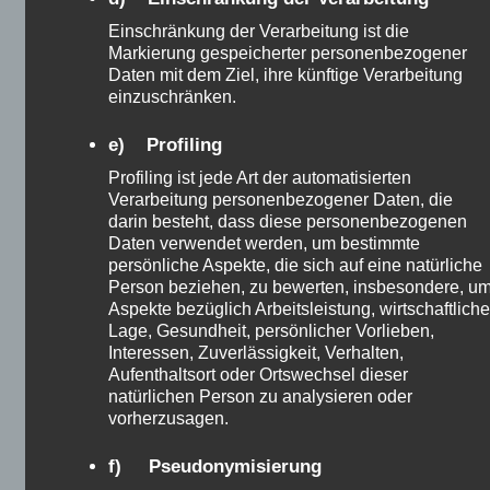
meiner Meinung nach nur etwas für Profis.
Einschränkung der Verarbeitung ist die
Markierung gespeicherter personenbezogener
Das gleiche gilt für Finanzderivate. Sie können
Daten mit dem Ziel, ihre künftige Verarbeitung
zwar eine Menge Geld, Sie können auch alles
einzuschränken.
verlieren. Und die meisten werden. Sie brauchen
viel Erfahrung, und Sie müssen deal mit die
e) Profiling
Verluste eine chance zu haben, erfolgreich zu sein.
Profiling ist jede Art der automatisierten
Aber ich don’t denke, kleine Anleger könnten ein
Verarbeitung personenbezogener Daten, die
Vermögen machen mit es.
darin besteht, dass diese personenbezogenen
Daten verwendet werden, um bestimmte
persönliche Aspekte, die sich auf eine natürliche
Neben, Sie müssen aktiv sein, alle Zeit. Haben Sie
Person beziehen, zu bewerten, insbesondere, u
immer zu kaufen und zu verkaufen, wie day-Trader.
Aspekte bezüglich Arbeitsleistung, wirtschaftliche
Die meisten kleinen Investoren dont haben viel Zeit.
Lage, Gesundheit, persönlicher Vorlieben,
Interessen, Zuverlässigkeit, Verhalten,
Aber wass mehr wichtig ist, dass Sie müssen eine
Aufenthaltsort oder Ortswechsel dieser
Gebühr zahlen, für jede Transaktion. Geld, das
natürlichen Person zu analysieren oder
schneidet Ihre Rückkehr.
vorherzusagen.
f) Pseudonymisierung
Investmentfonds und Anleihen