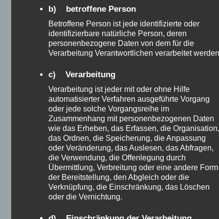
b) betroffene Person
Betroffene Person ist jede identifizierte oder
Edelmetalle wie gold, Silber etc. ist etwas, das viele
identifizierbare natürliche Person, deren
personenbezogene Daten von dem für die
Menschen lieben. Ich dont Liebe, gold. Gold ist
Verarbeitung Verantwortlichen verarbeitet werden
nichts anderes als ein Stück Metall, die Ihren Wert
aus der Psychologie des Menschen. Wenn die
c) Verarbeitung
Menschen sind unheimlich über die wirtschaftliche
Verarbeitung ist jeder mit oder ohne Hilfe
und politische Zukunft, Sie gehen in gold. Wenn Sie
automatisierter Verfahren ausgeführte Vorgang
aren’t, verkaufen Sie es. Gold-Preis-hängt von den
oder jede solche Vorgangsreihe im
Emotionen der Marktteilnehmer. Es verdient kein
Zusammenhang mit personenbezogenen Daten
wie das Erheben, das Erfassen, die Organisation
Geld. Es macht nichts, was führt zu einer Erhöhung
das Ordnen, die Speicherung, die Anpassung
der Wert.
oder Veränderung, das Auslesen, das Abfragen,
die Verwendung, die Offenlegung durch
Übermittlung, Verbreitung oder eine andere Form
Rohstoffe
der Bereitstellung, den Abgleich oder die
Verknüpfung, die Einschränkung, das Löschen
Rohstoffe wie raw Material, basic resources, bzw.
oder die Vernichtung.
landwirtschaftliche Produkte sind sehr riskant und
d) Einschränkung der Verarbeitung