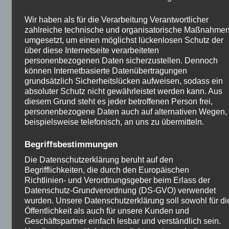
Und don’t vergessen, dass man eine Eigenschaft
hat erhebliche Wartungskosten. Die Dinge kaputt
Wir haben als für die Verarbeitung Verantwortlicher
zahlreiche technische und organisatorische Maßnahme
und müssen repariert werden. Wenn die Mieter
umgesetzt, um einen möglichst lückenlosen Schutz der
wechseln, müssen Sie zu renovieren und so weiter.
über diese Internetseite verarbeiteten
Ess viel Geld Sie haben müssen schnell verfügbar.
personenbezogenen Daten sicherzustellen. Dennoch
Geld können Siet zu investieren, mit einer
können Internetbasierte Datenübertragungen
grundsätzlich Sicherheitslücken aufweisen, sodass ein
angemessenen Rendite, weil er gespeichert ist in
absoluter Schutz nicht gewährleistet werden kann. Aus
ein Sparkonto.
diesem Grund steht es jeder betroffenen Person frei,
personenbezogene Daten auch auf alternativen Wegen,
beispielsweise telefonisch, an uns zu übermitteln.
Leben in Ihrem eigenen Haus ist nicht
eine große Investition
Begriffsbestimmungen
Die Datenschutzerklärung beruht auf den
Hier in Deutschland denken viele, dass der Besitz
Begrifflichkeiten, die durch den Europäischen
Richtlinien- und Verordnungsgeber beim Erlass der
einer Immobilie-und in Ihr Leben, ist eine große
Datenschutz-Grundverordnung (DS-GVO) verwendet
Investition. Ichbin nicht sicher, ob Siere rechts.
wurden. Unsere Datenschutzerklärung soll sowohl für di
Gut, wenn Sie so wollen, um das Leben in Ihrem
Öffentlichkeit als auch für unsere Kunden und
eigenen Haus, ess okay. Aber zu denken, esist eine
Geschäftspartner einfach lesbar und verständlich sein.