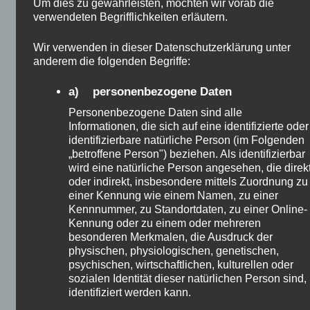
Um dies zu gewährleisten, möchten wir vorab die
große Investition ist anders. Interessen Preisen
verwendeten Begrifflichkeiten erläutern.
macht das Haus viel teurer ist am Ende. Steuer und
Versicherung schneidet die Rückkehr.
Wir verwenden in dieser Datenschutzerklärung unter
Wartungskosten könnent-cut die Steuer. Hypothek
anderem die folgenden Begriffe:
hat zu werden bezahlt von Ihrem Einkommen und
a) personenbezogene Daten
wenn eine Reparatur könnte echt teuer werden.
denken Sie an neue Fenster oder ein neues Dach
Personenbezogene Daten sind alle
etc.
Informationen, die sich auf eine identifizierte oder
identifizierbare natürliche Person (im Folgenden
„betroffene Person") beziehen. Als identifizierbar
Edelmetalle
wird eine natürliche Person angesehen, die direk
oder indirekt, insbesondere mittels Zuordnung zu
einer Kennung wie einem Namen, zu einer
Kennnummer, zu Standortdaten, zu einer Online-
Kennung oder zu einem oder mehreren
besonderen Merkmalen, die Ausdruck der
physischen, physiologischen, genetischen,
psychischen, wirtschaftlichen, kulturellen oder
sozialen Identität dieser natürlichen Person sind,
identifiziert werden kann.