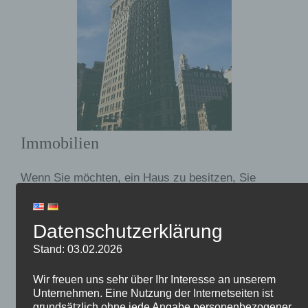
Immobilien
Wenn Sie möchten, ein Haus zu besitzen, Sie
brauchen Geld, viel Geld. Die meisten kleinen
Investoren dont haben viel. Dasss, warum die
Datenschutzerklärung
Investition in Immobilien istt die richtige für viele
von Ihnen. Wenn Sie wollen es doch, Sie brauchen
Stand: 03.02.2026
einen Kredit,. Ichbin nicht der Meinung, dass
Wir freuen uns sehr über Ihr Interesse an unserem
Schulden ist eine schlechte Sache, aber man muss
Unternehmen. Eine Nutzung der Internetseiten ist
vorsichtig sein mit es. In Deutschland, ein Haus zu
grundsätzlich ohne jede Angabe personenbezogener