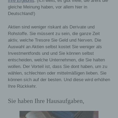
Ihre Ergebnis
. (ich weiß, es gibt viele, die arent die
gespeichert werden. Sie können die Verwendung von
gleiche Meinung haben, vor allem hier in
Cookies, LocalStorage und SessionStorage durch
Deutschland!)
entsprechende Einstellung in Ihrem Browser verhindern.
Zahlreiche Internetseiten und Server verwenden
Aktien sind weniger riskant als Derivate und
Cookies. Viele Cookies enthalten eine sogenannte
Rohstoffe. Sie müssent zu sein, die ganze Zeit
Cookie-ID. Eine Cookie-ID ist eine eindeutige Kennung
aktiv, welche Tresore Sie Geld und Nerven. Die
des Cookies. Sie besteht aus einer Zeichenfolge, durch
Auswahl an Aktien selbst kostet Sie weniger als
welche Internetseiten und Server dem konkreten
Internetbrowser zugeordnet werden können, in dem das
Investmentfonds und und Sie können selbst
Cookie gespeichert wurde. Dies ermöglicht es den
entscheiden, welche Unternehmen, die Sie halten
besuchten Internetseiten und Servern, den individuellen
wollen. Der Vorteil ist, dass Sie dont haben, um zu
Browser der betroffenen Person von anderen
wählen, schlechten oder mittelmäßigen lieben. Sie
Internetbrowsern, die andere Cookies enthalten, zu
unterscheiden. Ein bestimmter Internetbrowser kann übe
können sich auf der besten. Und diese wird erhöhen
die eindeutige Cookie-ID wiedererkannt und identifiziert
Ihre Rückkehr.
werden.
Sie haben Ihre Hausaufgaben,
Durch den Einsatz von Cookies kann den Nutzern diese
Internetseite nutzerfreundlichere Services bereitstellen,
die ohne die Cookie-Setzung nicht möglich wären.