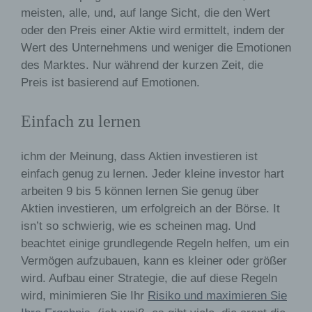
verstehen gibt, dass sie mit der Verarbeitung der
meisten, alle, und, auf lange Sicht, die den Wert
sie betreffenden personenbezogenen Daten
oder den Preis einer Aktie wird ermittelt, indem der
einverstanden ist.
Wert des Unternehmens und weniger die Emotionen
des Marktes. Nur während der kurzen Zeit, die
Name und Anschrift des für die Verarbeitung
Preis ist basierend auf Emotionen.
Verantwortlichen
Verantwortlicher im Sinne der Datenschutz-
Einfach zu lernen
Grundverordnung, sonstiger in den Mitgliedstaaten der
Europäischen Union geltenden Datenschutzgesetze un
anderer Bestimmungen mit datenschutzrechtlichem
ichm der Meinung, dass Aktien investieren ist
Charakter ist die:
einfach genug zu lernen. Jeder kleine investor hart
Cookies / SessionStorage / LocalStorage
arbeiten 9 bis 5 können lernen Sie genug über
Aktien investieren, um erfolgreich an der Börse. It
Die Internetseiten verwenden teilweise so genannte
isn’t so schwierig, wie es scheinen mag. Und
Cookies, LocalStorage und SessionStorage. Dies dient
dazu, unser Angebot nutzerfreundlicher, effektiver und
beachtet einige grundlegende Regeln helfen, um ein
sicherer zu machen. Local Storage und SessionStorage
Vermögen aufzubauen, kann es kleiner oder größer
ist eine Technologie, mit welcher ihr Browser Daten auf
wird. Aufbau einer Strategie, die auf diese Regeln
Ihrem Computer oder mobilen Gerät abspeichert.
wird, minimieren Sie Ihr
Risiko und maximieren Sie
Cookies sind Textdateien, welche über einen
Internetbrowser auf einem Computersystem abgelegt un